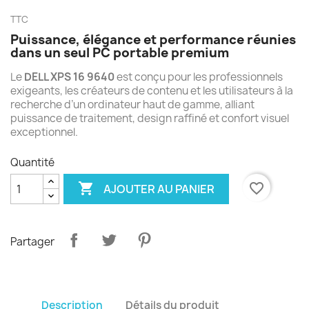
TTC
Puissance, élégance et performance réunies
dans un seul PC portable premium
Le
DELL XPS 16 9640
est conçu pour les professionnels
exigeants, les créateurs de contenu et les utilisateurs à la
recherche d’un ordinateur haut de gamme, alliant
puissance de traitement, design raffiné et confort visuel
exceptionnel.
Quantité

favorite_border
AJOUTER AU PANIER
Partager
Description
Détails du produit