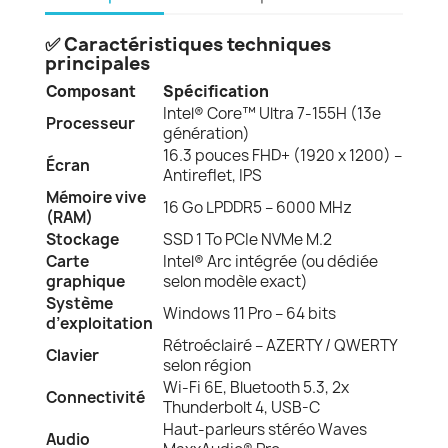
✅
Caractéristiques techniques
principales
Composant
Spécification
Intel® Core™ Ultra 7-155H (13e
Processeur
génération)
16.3 pouces FHD+ (1920 x 1200) –
Écran
Antireflet, IPS
Mémoire vive
16 Go LPDDR5 – 6000 MHz
(RAM)
Stockage
SSD 1 To PCIe NVMe M.2
Carte
Intel® Arc intégrée (ou dédiée
graphique
selon modèle exact)
Système
Windows 11 Pro – 64 bits
d’exploitation
Rétroéclairé – AZERTY / QWERTY
Clavier
selon région
Wi-Fi 6E, Bluetooth 5.3, 2x
Connectivité
Thunderbolt 4, USB-C
Haut-parleurs stéréo Waves
Audio