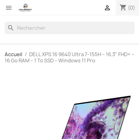
shopping_cart


(0)
search
Accueil
DELL XPS 16 9640 Ultra 7-155H – 16.3" FHD+ –
16 Go RAM – 1 To SSD – Windows 11 Pro