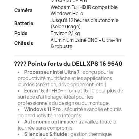
MaxxAudio® Pro
Webcam Full HD IR compatible
Caméra
Windows Hello
Jusqu’à 12 heures d’autonomie
Batterie
(selon usage)
Poids
Environ 2,1 kg
Aluminium usiné CNC – Ultra-fin
Châssis
& robuste
????
Points forts du DELL XPS 16 9640
Processeur Intel Ultra 7
: conçu pour la
productivité multitâche et les applications
lourdes (création, développement, etc.)
Écran 16.3" FHD+
: format 16:10 pour plus de
surface d'affichage, idéal pour les
professionnels du design ou du montage.
Windows 11 Pro
: sécurité avancée et outils
de productivité pro intégrés.
Autonomie optimisée
: travaillez toute la
journée sans compromis.
Silencieux & fluide
: gestion thermique