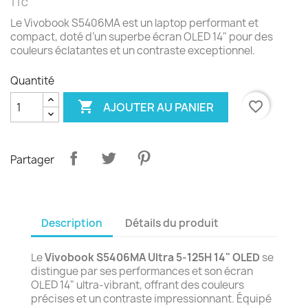
TTC
Le Vivobook S5406MA est un laptop performant et
compact, doté d’un superbe écran OLED 14" pour des
couleurs éclatantes et un contraste exceptionnel.
Quantité

favorite_border
AJOUTER AU PANIER
Partager
Description
Détails du produit
Le
Vivobook S5406MA Ultra 5-125H 14" OLED
se
distingue par ses performances et son écran
OLED 14" ultra-vibrant, offrant des couleurs
précises et un contraste impressionnant. Équipé