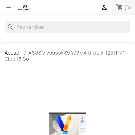
shopping_cart


(0)
search
Accueil
ASUS Vivobook S5406MA Ultra 5-125H 14"
Oled 16 Go